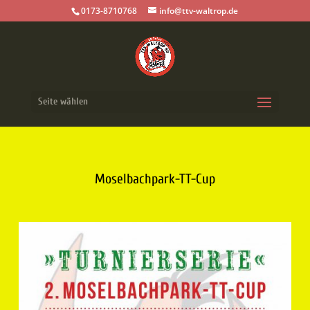
0173-8710768
info@ttv-waltrop.de
Seite wählen
Moselbachpark-TT-Cup