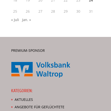
18
19
20
21
22
23
24
25
26
27
28
29
30
31
« Juli
Jan. »
PREMIUM-SPONSOR
KATEGORIEN:
AKTUELLES
ANGEBOTE FÜR GEFLÜCHTETE