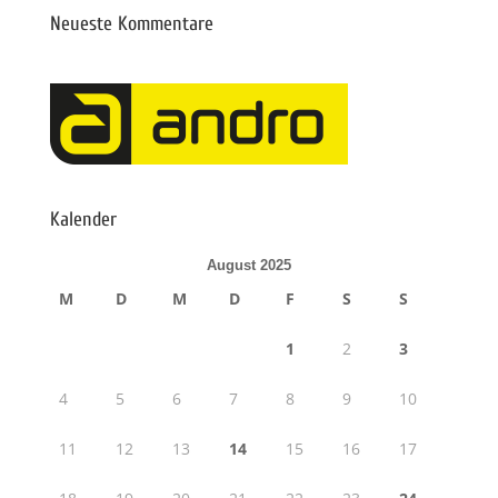
Neueste Kommentare
Kalender
August 2025
M
D
M
D
F
S
S
1
2
3
4
5
6
7
8
9
10
11
12
13
14
15
16
17