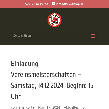
0173-8710768
info@ttv-waltrop.de
Seite wählen
Einladung
Vereinsmeisterschaften –
Samstag, 14.12.2024, Beginn: 15
Uhr
von
Jens Korte
|
Nov. 17, 2024
|
Aktuelles
|
0