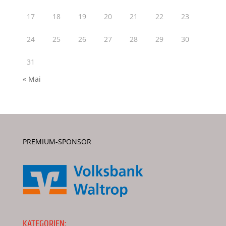
17
18
19
20
21
22
23
24
25
26
27
28
29
30
31
« Mai
PREMIUM-SPONSOR
KATEGORIEN: