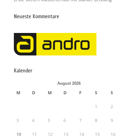
Neueste Kommentare
Kalender
August 2026
M
D
M
D
F
S
S
1
2
3
4
5
6
7
8
9
10
11
12
13
14
15
16